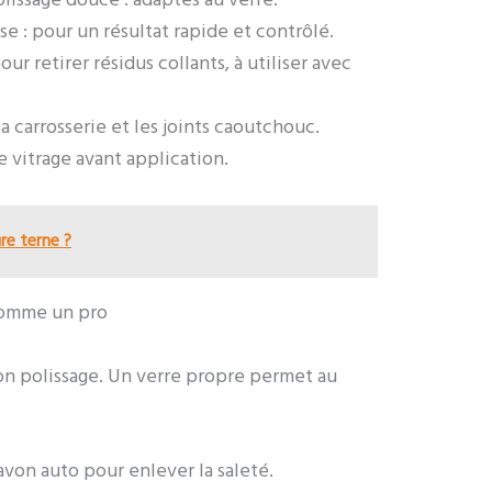
lissage douce : adaptés au verre.
se : pour un résultat rapide et contrôlé.
our retirer résidus collants, à utiliser avec
a carrosserie et les joints caoutchouc.
e vitrage avant application.
e terne ?
 comme un pro
bon polissage. Un verre propre permet au
savon auto pour enlever la saleté.